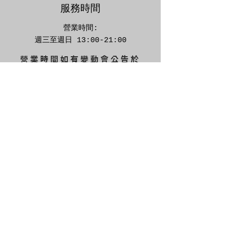
​服務時間
營業時間:
週三至週日 13:00-21:00
營業時間如有變動會公告於
FB、IG
店面位置 : 桃園市中壢區育樂路62號
​渺小動物園Tiny-zoo
Facebook