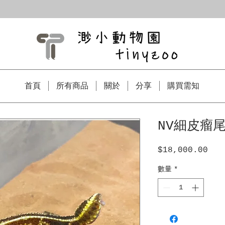
首頁
所有商品
關於
分享
購買需知
NV細皮瘤尾
$18,000.00
價
格
數量
*