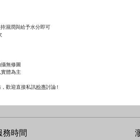
保持濕潤與給予水分即可
次
拍攝無修圖
以實體為主
務，歡迎直接私訊
粉專
討論!
​服務時間
​