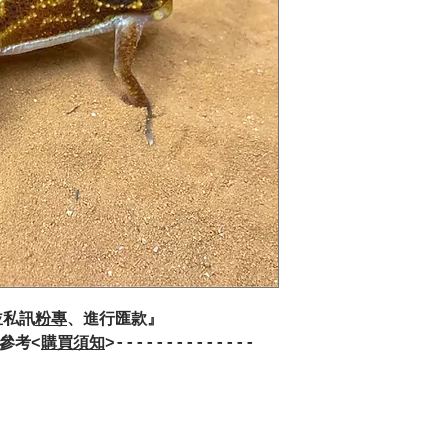
並私訊
粉專
、進行匯款』
先參考<
購買須知
>--------------