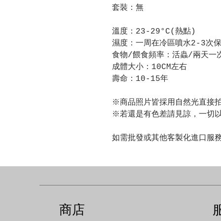
套裝：無
溫度：23-29°C(熱點)
濕度：一周在冷區噴水2-3次
食物/餵食頻率：活蟲/兩天一
成體大小：10CM左右
壽命：10-15年
※商品照片皆採用自然光直接
※若還是有色差請見諒，一切
如需批發或其他客製化進口服
商店