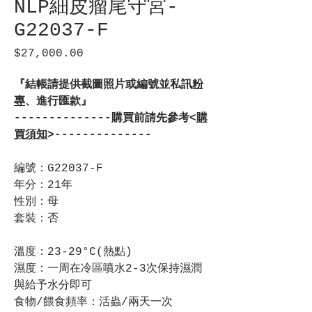
NLP細皮瘤尾守宮-
G22037-F
$27,000.00
價
格
『結帳請提供截圖照片或編號並私訊
粉
專
、進行匯款』
--------------購買前請先參考<
購
買須知
>--------------
編號：G22037-F
年分：21年
性別：母
套裝：否
溫度：23-29°C(熱點)
濕度：一周在冷區噴水2-3次保持濕潤
與給予水分即可
食物/餵食頻率：活蟲/兩天一次