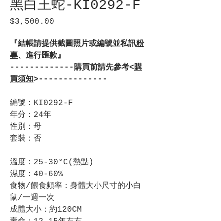
黑白王蛇-KI0292-F
$3,500.00
價
格
『結帳請提供截圖照片或編號並私訊
粉
專
、進行匯款』
-------------購買前請先參考<
購
買須知
>--------------
編號：KI0292-F
年分：24年
性別：母
套裝：否
溫度：25-30°C(熱點)
濕度：40-60%
食物/餵食頻率：身體大小尺寸的小白
鼠/一週一次
成體大小：約120CM