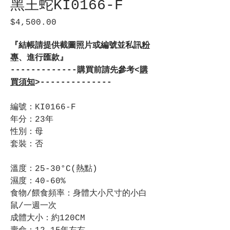
黑王蛇KI0166-F
$4,500.00
價
格
『結帳請提供截圖照片或編號並私訊
粉
專
、進行匯款』
-------------購買前請先參考<
購
買須知
>--------------
編號：KI0166-F
年分：23年
性別：母
套裝：否
溫度：25-30°C(熱點)
濕度：40-60%
食物/餵食頻率：身體大小尺寸的小白
鼠/一週一次
成體大小：約120CM