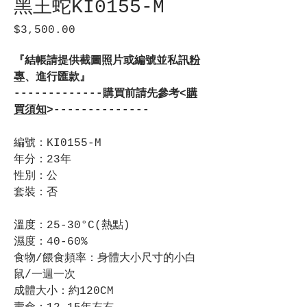
黑王蛇KI0155-M
$3,500.00
價
格
『結帳請提供截圖照片或編號並私訊
粉
專
、進行匯款』
-------------購買前請先參考<
購
買須知
>--------------
編號：KI0155-M
年分：23年
性別：公
套裝：否
溫度：25-30°C(熱點)
濕度：40-60%
食物/餵食頻率：身體大小尺寸的小白
鼠/一週一次
成體大小：約120CM