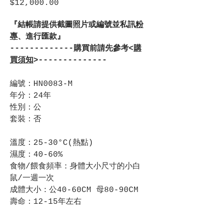
$12,000.00
價
格
『結帳請提供截圖照片或編號並私訊
粉
專
、進行匯款』
-------------購買前請先參考<
購
買須知
>--------------
編號：HN0083-M
年分：24年
性別：公
套裝：否
溫度：25-30°C(熱點)
濕度：40-60%
食物/餵食頻率：身體大小尺寸的小白
鼠/一週一次
成體大小：公40-60CM 母80-90CM
壽命：12-15年左右