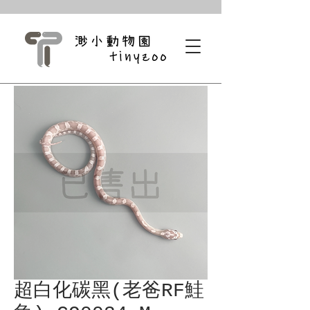
超白化碳黑(老爸RF鮭