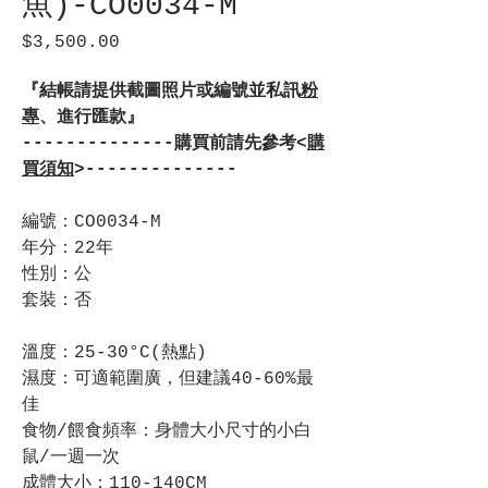
魚)-CO0034-M
$3,500.00
價
格
『結帳請提供截圖照片或編號並私訊
粉
專
、進行匯款』
--------------購買前請先參考<
購
買須知
>--------------
編號：CO0034-M
年分：22年
性別：公
套裝：否
溫度：25-30°C(熱點)
濕度：可適範圍廣，但建議40-60%最
佳
食物/餵食頻率：身體大小尺寸的小白
鼠/一週一次
成體大小：110-140CM​​​​​​​​​​​​​​