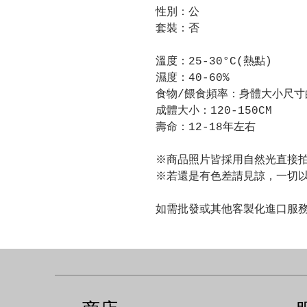
性別：公
套裝：否
溫度：25-30°C(熱點)
濕度：40-60%
食物/餵食頻率：身體大小尺寸
成體大小：120-150CM
壽命：12-18年左右
※商品照片皆採用自然光直接
※若還是有色差請見諒，一切
如需批發或其他客製化進口服