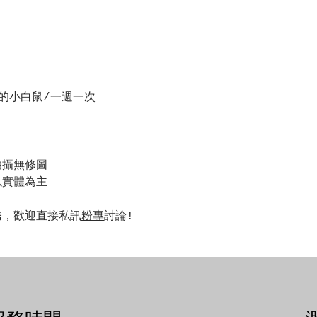
的小白鼠/一週一次
拍攝無修圖
以實體為主
務，歡迎直接私訊
粉專
討論!