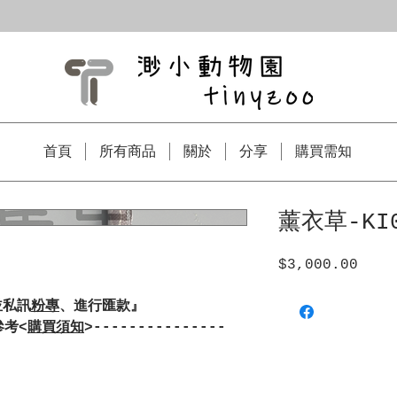
首頁
所有商品
關於
分享
購買需知
薰衣草-KI0
$3,000.00
價
格
並私訊
粉專
、進行匯款』
參考<
購買須知
>---------------