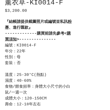
薰衣草-KI0014-F
$3,200.00
價
格
『結帳請提供截圖照片或編號並私訊
粉
專
、進行匯款』
-------------購買前請先參考<
購
買須知
>---------------
編號：KI0014-F
年分：22年
性別：母
套裝：否
溫度：25-30°C(熱點)
濕度：40-60%
食物/餵食頻率：身體大小尺寸的小白
鼠/一週一次
成體大小：120-150CM
壽命：12-18年左右