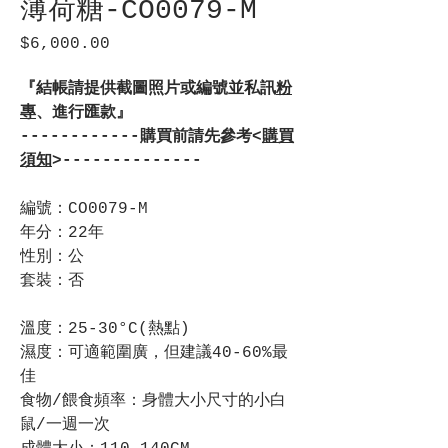
薄荷糖-CO0079-M
$6,000.00
價
格
『結帳請提供截圖照片或編號並私訊
粉
專
、進行匯款』
------------購買前請先參考<
購買
須知
>--------------
編號：CO0079-M
年分：22年
性別：公
套裝：否
溫度：25-30°C(熱點)
濕度：可適範圍廣，但建議40-60%最
佳
食物/餵食頻率：身體大小尺寸的小白
鼠/一週一次