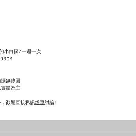
的小白鼠/一週一次
90CM
拍攝無修圖
以實體為主
務，歡迎直接私訊
粉專
討論!