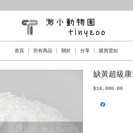
首頁
所有商品
關於
分享
購買需知
缺黃超級康達
$18,000.00
價
格