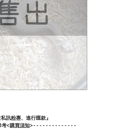
並私訊
粉專
、進行匯款』
參考<
購買須知
>--------------