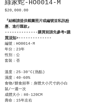
綠家蛇-HO0014-M
$20,000.00
價
格
『結帳請提供截圖照片或編號並私訊
粉
專
、進行匯款』
--------------購買前請先參考<
購
買須知
>--------------
編號：HO0014-M
年分：23年
性別：公
套裝：否
溫度：25-30°C(熱點)
濕度：40-60%
食物/餵食頻率：身體大小尺寸的小白
鼠/一週一次
成體大小：80-120CM
壽命：15年左右