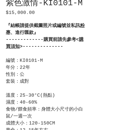
紫色激情-KI0101-M
$15,000.00
價
格
『結帳請提供截圖照片或編號並私訊
粉
專
、進行匯款』
-------------購買前請先參考<
購
買須知
>--------------
編號：KI0101-M
年分：22年
性別：公
套裝：成對
溫度：25-30°C(熱點)
濕度：40-60%
食物/餵食頻率：身體大小尺寸的小白
鼠/一週一次
成體大小：120-150CM