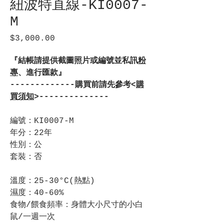
紐波特直線-KI0007-
M
$3,000.00
價
格
『結帳請提供截圖照片或編號並私訊
粉
專
、進行匯款』
-------------購買前請先參考<
購
買須知
>--------------
編號：KI0007-M
年分：22年
性別：公
套裝：否
溫度：25-30°C(熱點)
濕度：40-60%
食物/餵食頻率：身體大小尺寸的小白
鼠/一週一次