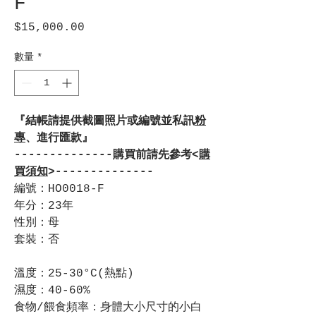
F
$15,000.00
價
格
數量
*
『結帳請提供截圖照片或編號並私訊
粉
專
、進行匯款』
--------------購買前請先參考<
購
買須知
>--------------
編號：HO0018-F
年分：23年
性別：母
套裝：否
溫度：25-30°C(熱點)
濕度：40-60%
食物/餵食頻率：身體大小尺寸的小白