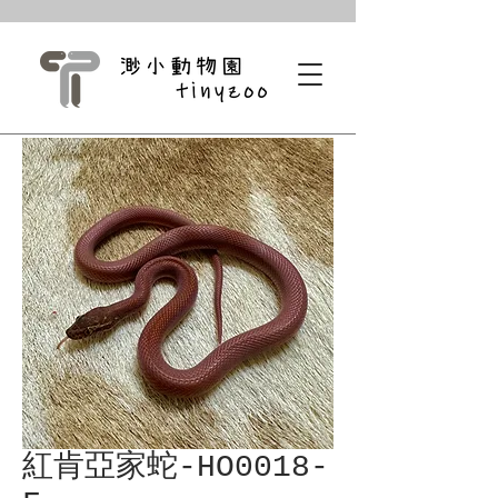
紅肯亞家蛇-HO0018-