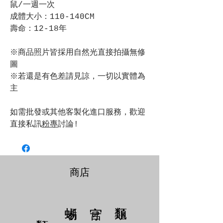
鼠/一週一次
成體大小：110-140CM
壽命：12-18年
※商品照片皆採用自然光直接拍攝無修
圖
※若還是有色差請見諒，一切以實體為
主
如需批發或其他客製化進口服務，歡迎
直接私訊
粉專
討論!
商店