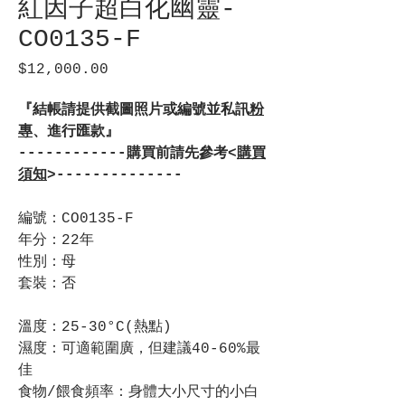
紅因子超白化幽靈-
CO0135-F
$12,000.00
價
格
『結帳請提供截圖照片或編號並私訊
粉
專
、進行匯款』
------------購買前請先參考<
購買
須知
>--------------
編號：CO0135-F
年分：22年
性別：母
套裝：否
溫度：25-30°C(熱點)
濕度：可適範圍廣，但建議40-60%最
佳
食物/餵食頻率：身體大小尺寸的小白