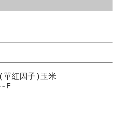
(單紅因子)玉米
4-F