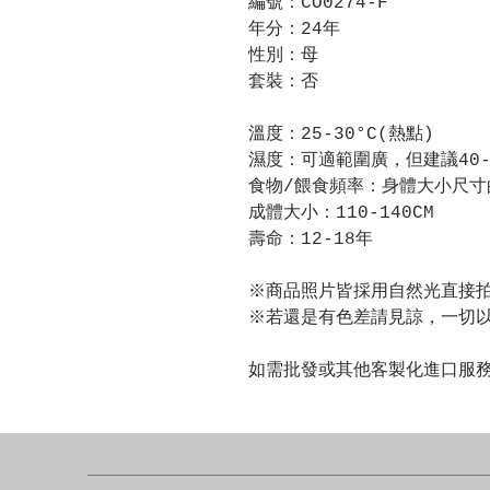
編號：CO0274-F
年分：24年
性別：母
套裝：否
溫度：25-30°C(熱點)
濕度：可適範圍廣，但建議40-
食物/餵食頻率：身體大小尺寸
成體大小：110-140CM
壽命：12-18年
※商品照片皆採用自然光直接
※若還是有色差請見諒，一切
如需批發或其他客製化進口服