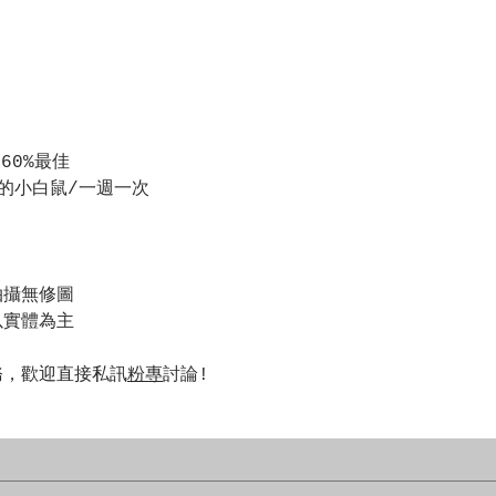
60%最佳
的小白鼠/一週一次
拍攝無修圖
以實體為主
務，歡迎直接私訊
粉專
討論!