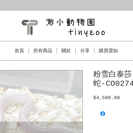
首頁
所有商品
關於
分享
購買需知
粉雪白泰莎
蛇-CO027
$4,500.00
價
格