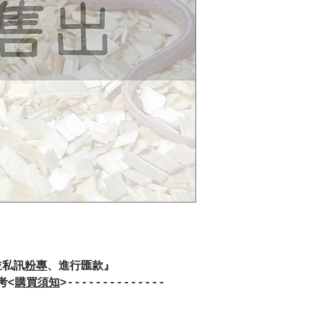
並私訊
粉專
、進行匯款』
考<
購買須知
>--------------