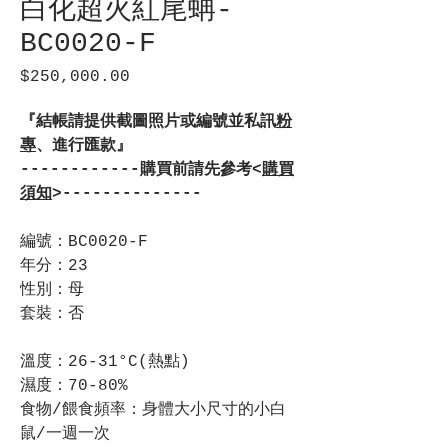
白化超火紅尾蚺-
BC0020-F
$250,000.00
價
格
『結帳請提供截圖照片或編號並私訊
粉
專
、進行匯款』
------------購買前請先參考<
購買
須知
>--------------
編號：BC0020-F
年分：23
性別：母
套裝：否
溫度：26-31°C(熱點)
濕度：70-80%
食物/餵食頻率：身體大小尺寸的小白
鼠/一週一次