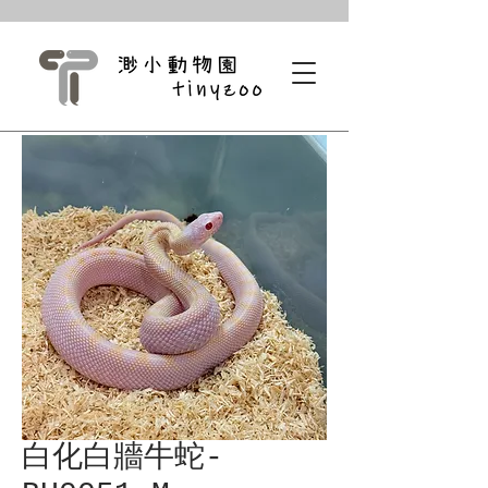
白化白牆牛蛇-