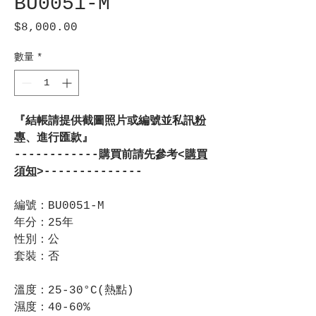
BU0051-M
$8,000.00
價
格
數量
*
『結帳請提供截圖照片或編號並私訊
粉
專
、進行匯款』
------------購買前請先參考<
購買
須知
>--------------
編號：BU0051-M
年分：25年
性別：公
套裝：否
溫度：25-30°C(熱點)
濕度：40-60%