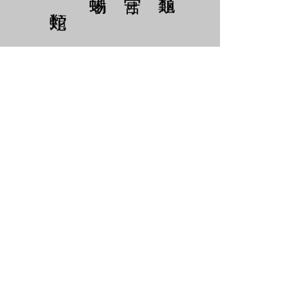
​服務時間
營業時間:
週三至週日 13:00-21:00
營業時間如有變動會公告於
FB、IG
店面位置 : 桃園市中壢區育樂路62號