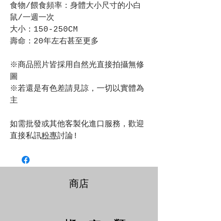
食物/餵食頻率：身體大小尺寸的小白
鼠/一週一次
大小：150-250CM
壽命：20年左右甚至更多
※商品照片皆採用自然光直接拍攝無修
圖
※若還是有色差請見諒，一切以實體為
主
如需批發或其他客製化進口服務，歡迎
直接私訊
粉專
討論!
商店