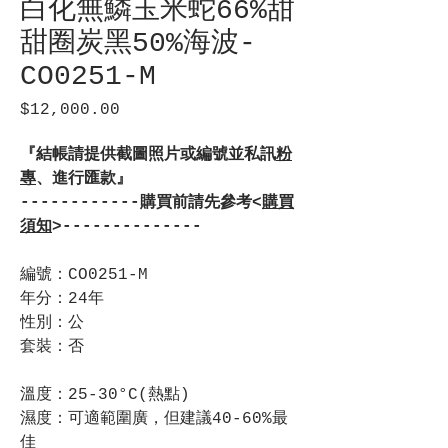
白化無鱗玉米蛇66%甜
甜圈炭黑50%海波-
CO0251-M
$12,000.00
價
格
『結帳請提供截圖照片或編號並私訊
粉
專
、進行匯款』
------------購買前請先參考<
購買
須知
>--------------
編號：CO0251-M
年分：24年
性別：公
套裝：否
溫度：25-30°C(熱點)
濕度：可適範圍廣，但建議40-60%最
佳