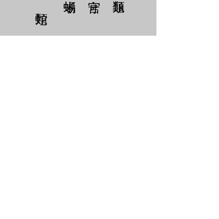
​服務時間
營業時間:
週三至週日 13:00-21:00
營業時間如有變動會公告於
FB、IG
店面位置 : 桃園市中壢區育樂路62號