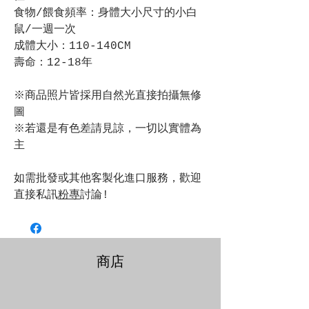
食物/餵食頻率：身體大小尺寸的小白
鼠/一週一次
成體大小：110-140CM
壽命：12-18年
※商品照片皆採用自然光直接拍攝無修
圖
※若還是有色差請見諒，一切以實體為
主
如需批發或其他客製化進口服務，歡迎
直接私訊
粉專
討論!
商店