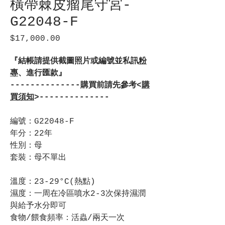
橫帶棘皮瘤尾守宮-
G22048-F
$17,000.00
價
格
『結帳請提供截圖照片或編號並私訊
粉
專
、進行匯款』
--------------購買前請先參考<
購
買須知
>--------------
編號：G22048-F
年分：22年
性別：母
套裝：母不單出
溫度：23-29°C(熱點)
濕度：一周在冷區噴水2-3次保持濕潤
與給予水分即可
食物/餵食頻率：活蟲/兩天一次