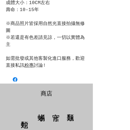
成體大小：10CM左右
壽命：10-15年
※商品照片皆採用自然光直接拍攝無修
圖
※若還是有色差請見諒，一切以實體為
主
如需批發或其他客製化進口服務，歡迎
直接私訊
粉專
討論!
商店