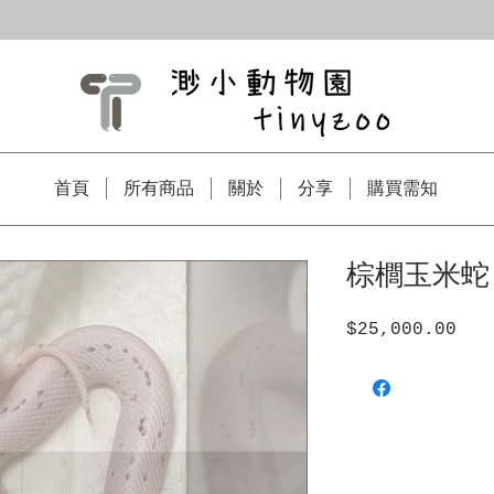
首頁
所有商品
關於
分享
購買需知
棕櫚玉米蛇-
$25,000.00
價
格