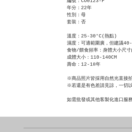
編號：CO0123-F
年分：22年
性別：母
套裝：否
溫度：25-30°C(熱點)
濕度：可適範圍廣，但建議40-
食物/餵食頻率：身體大小尺寸
成體大小：110-140CM
壽命：12-18年
※商品照片皆採用自然光直接
※若還是有色差請見諒，一切
如需批發或其他客製化進口服