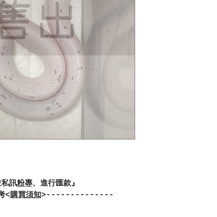
並私訊
粉專
、進行匯款』
考<
購買須知
>--------------