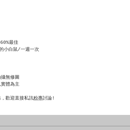
60%最佳
的小白鼠/一週一次
拍攝無修圖
以實體為主
務，歡迎直接私訊
粉專
討論!