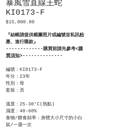
暴風雪直線王蛇
KI0173-F
$15,000.00
價
格
『結帳請提供截圖照片或編號並私訊
粉
專
、進行匯款』
-------------購買前請先參考<
購
買須知
>--------------
編號：KI0173-F
年分：23年
性別：母
套裝：否
溫度：25-30°C(熱點)
濕度：40-60%
食物/餵食頻率：身體大小尺寸的小白
鼠/一週一次