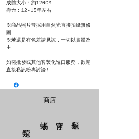
成體大小：約120CM
壽命：12-15年左右
※商品照片皆採用自然光直接拍攝無修
圖
※若還是有色差請見諒，一切以實體為
主
如需批發或其他客製化進口服務，歡迎
直接私訊
粉專
討論!
商店