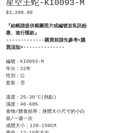
星空王蛇-KI0093-M
$3,200.00
價
格
『結帳請提供截圖照片或編號並私訊
粉
專
、進行匯款』
-------------購買前請先參考<
購
買須知
>--------------
編號：KI0093-M
年分：22年
性別：公
套裝：否
溫度：25-30°C(熱點)
濕度：40-60%
食物/餵食頻率：身體大小尺寸的小白
鼠/一週一次
成體大小：120-150CM