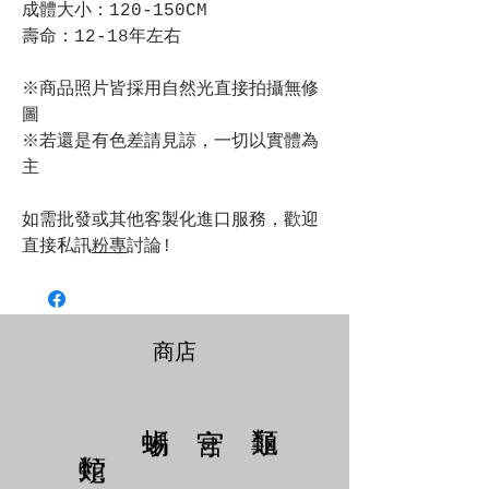
成體大小：120-150CM
壽命：12-18年左右
※商品照片皆採用自然光直接拍攝無修
圖
※若還是有色差請見諒，一切以實體為
主
如需批發或其他客製化進口服務，歡迎
直接私訊
粉專
討論!
商店