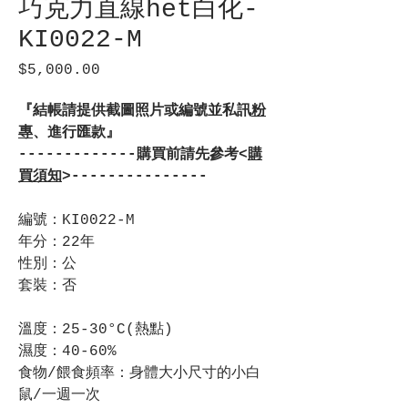
巧克力直線het白化-
KI0022-M
$5,000.00
價
格
『結帳請提供截圖照片或編號並私訊
粉
專
、進行匯款』
-------------購買前請先參考<
購
買須知
>---------------
編號：KI0022-M
年分：22年
性別：公
套裝：否
溫度：25-30°C(熱點)
濕度：40-60%
食物/餵食頻率：身體大小尺寸的小白
鼠/一週一次