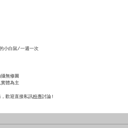
的小白鼠/一週一次
拍攝無修圖
以實體為主
務，歡迎直接私訊
粉專
討論!