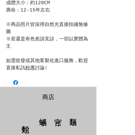
成體大小：約120CM
壽命：12-15年左右
※商品照片皆採用自然光直接拍攝無修
圖
※若還是有色差請見諒，一切以實體為
主
如需批發或其他客製化進口服務，歡迎
直接私訊
粉專
討論!
商店