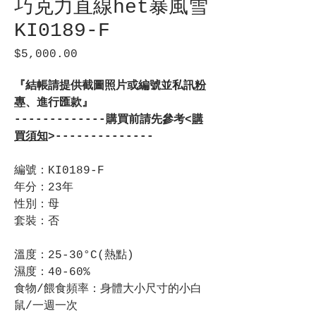
巧克力直線het暴風雪
KI0189-F
$5,000.00
價
格
『結帳請提供截圖照片或編號並私訊
粉
專
、進行匯款』
-------------購買前請先參考<
購
買須知
>--------------
編號：KI0189-F
年分：23年
性別：母
套裝：否
溫度：25-30°C(熱點)
濕度：40-60%
食物/餵食頻率：身體大小尺寸的小白
鼠/一週一次