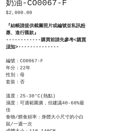
奶油-CO0067-F
$2,000.00
價
格
『結帳請提供截圖照片或編號並私訊
粉
專
、進行匯款』
------------購買前請先參考<
購買
須知
>--------------
編號：CO0067-F
年分：22年
性別：母
套裝：否
溫度：25-30°C(熱點)
濕度：可適範圍廣，但建議40-60%最
佳
食物/餵食頻率：身體大小尺寸的小白
鼠/一週一次