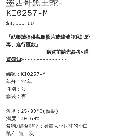
墨西哥黑王蛇-
KI0257-M
$3,500.00
價
格
『結帳請提供截圖照片或編號並私訊
粉
專
、進行匯款』
-------------購買前請先參考<
購
買須知
>--------------
編號：KI0257-M
年分：24年
性別：公
套裝：否
溫度：25-30°C(熱點)
濕度：40-60%
食物/餵食頻率：身體大小尺寸的小白
鼠/一週一次