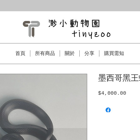
首頁
所有商品
關於
分享
購買需知
墨西哥黑王蛇
$4,000.00
價
格