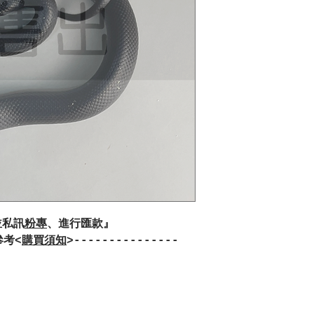
並私訊
粉專
、進行匯款』
參考<
購買須知
>---------------