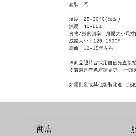
套裝：否
溫度：25-30°C(熱點)
濕度：40-60%
食物/餵食頻率：身體大小尺寸
成體大小：120-150CM
壽命：12-15年左右
※商品照片皆採用自然光直接
※若還是有色差請見諒，一切
如需批發或其他客製化進口服
商店