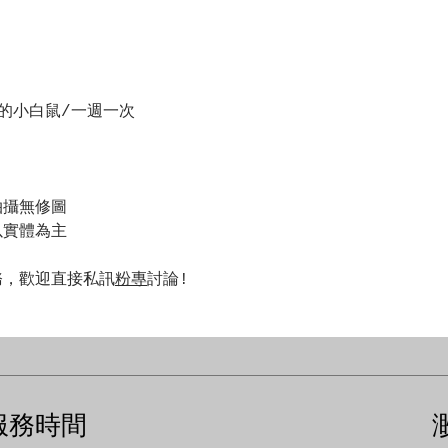
的小白鼠/一週一次
拍攝無修圖
以實體為主
務，歡迎直接私訊
粉專
討論!
​服務時間
​