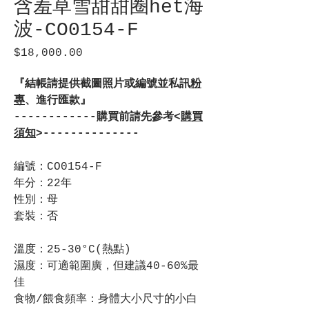
含羞草雪甜甜圈het海
波-CO0154-F
$18,000.00
價
格
『結帳請提供截圖照片或編號並私訊
粉
專
、進行匯款』
------------購買前請先參考<
購買
須知
>--------------
編號：CO0154-F
年分：22年
性別：母
套裝：否
溫度：25-30°C(熱點)
濕度：可適範圍廣，但建議40-60%最
佳
食物/餵食頻率：身體大小尺寸的小白