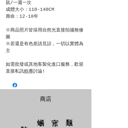
鼠/一週一次
成體大小：110-140CM
壽命：12-18年
※商品照片皆採用自然光直接拍攝無修
圖
※若還是有色差請見諒，一切以實體為
主
如需批發或其他客製化進口服務，歡迎
直接私訊
粉專
討論!
商店