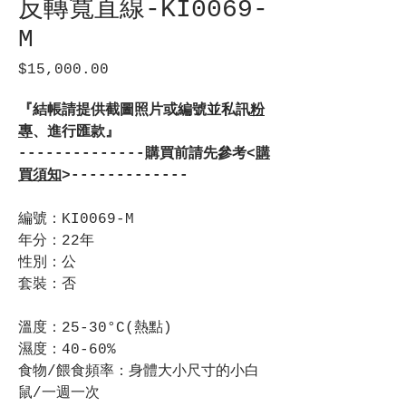
反轉寬直線-KI0069-
M
$15,000.00
價
格
『結帳請提供截圖照片或編號並私訊
粉
專
、進行匯款』
--------------購買前請先參考<
購
買須知
>-------------
編號：KI0069-M
年分：22年
性別：公
套裝：否
溫度：25-30°C(熱點)
濕度：40-60%
食物/餵食頻率：身體大小尺寸的小白
鼠/一週一次