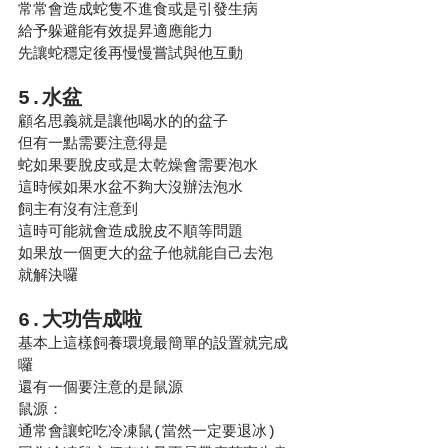
常常會造成蛇隻不進食或是引發生病
給予躲避能有效提昇適應能力
先讓蛇穩定後再慢慢嘗試與他互動
5.水盆
顧名思義就是讓他喝水的的盆子
但有一點需要注意得是
蛇如果要脫皮或是太乾燥會需要泡水
這時候如果水盆不夠大沒辦法泡水
飼主有沒有注意到
這時可能就會造成脫皮不順等問題
如果放一個更大的盆子他就能自己去泡
就解決囉
6.大功告成啦
基本上這樣飼養環境最簡單的設置就完成
囉
還有一個要注意的是鼠源
鼠源：
通常會讓蛇吃冷凍鼠(當然一定要退冰)