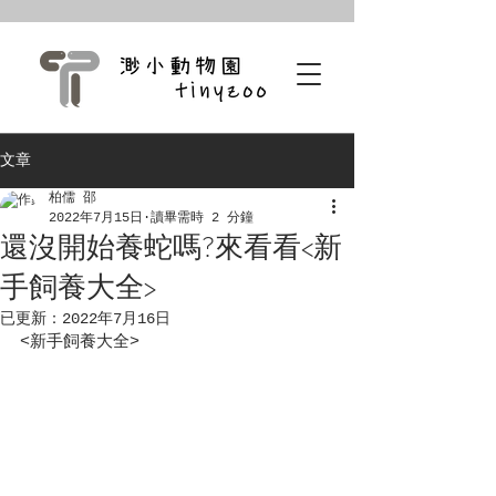
文章
柏儒 邵
2022年7月15日
讀畢需時 2 分鐘
還沒開始養蛇嗎?來看看<新
手飼養大全>
已更新：
2022年7月16日
<新手飼養大全>