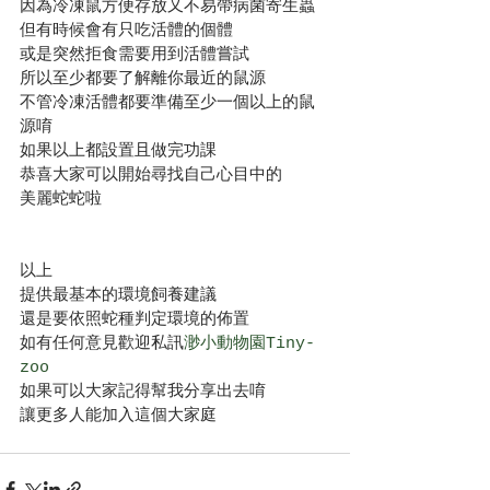
因為冷凍鼠方便存放又不易帶病菌寄生蟲
但有時候會有只吃活體的個體
或是突然拒食需要用到活體嘗試
所以至少都要了解離你最近的鼠源
不管冷凍活體都要準備至少一個以上的鼠
源唷
如果以上都設置且做完功課
恭喜大家可以開始尋找自己心目中的
美麗蛇蛇啦
以上
提供最基本的環境飼養建議
還是要依照蛇種判定環境的佈置
如有任何意見歡迎私訊
渺小動物園Tiny-
zoo
如果可以大家記得幫我分享出去唷
讓更多人能加入這個大家庭