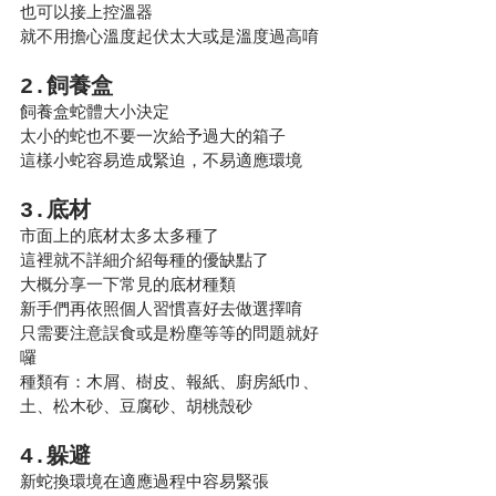
也可以接上控溫器
就不用擔心溫度起伏太大或是溫度過高唷
2.飼養盒
飼養盒蛇體大小決定
太小的蛇也不要一次給予過大的箱子
這樣小蛇容易造成緊迫，不易適應環境
3.底材
市面上的底材太多太多種了
這裡就不詳細介紹每種的優缺點了
大概分享一下常見的底材種類
新手們再依照個人習慣喜好去做選擇唷
只需要注意誤食或是粉塵等等的問題就好
囉
種類有：木屑、樹皮、報紙、廚房紙巾、
土、松木砂、豆腐砂、胡桃殼砂
4.躲避
新蛇換環境在適應過程中容易緊張