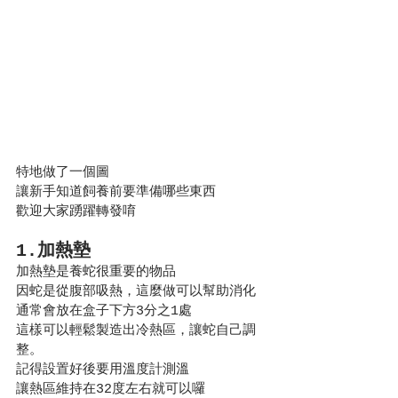
特地做了一個圖
讓新手知道飼養前要準備哪些東西
歡迎大家踴躍轉發唷
1.加熱墊
加熱墊是養蛇很重要的物品
因蛇是從腹部吸熱，這麼做可以幫助消化
通常會放在盒子下方3分之1處
這樣可以輕鬆製造出冷熱區，讓蛇自己調
整。
記得設置好後要用溫度計測溫
讓熱區維持在32度左右就可以囉