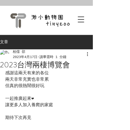
文章
柏儒 邵
2023年4月17日
讀畢需時 1 分鐘
2023台灣兩棲博覽會
感謝這兩天有來的各位
兩天非常充實也非常累
但真的很熱鬧很好玩
一起推廣起來❤️
讓更多人加入養爬的家庭
期待下次再見